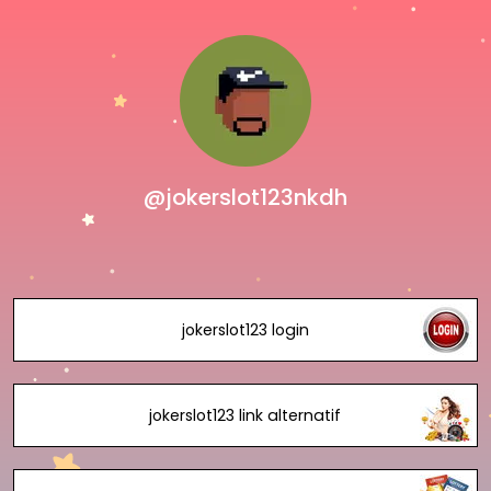
@jokerslot123nkdh
jokerslot123 login
jokerslot123 link alternatif