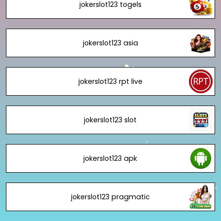
jokerslot123 togels
jokerslot123 asia
jokerslot123 rpt live
jokerslot123 slot
jokerslot123 apk
jokerslot123 pragmatic