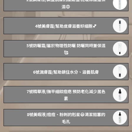
濕😍
4號美膚霜/幫助皮膚滋養好細胞💕
5號防曬霜/屬於物理性防曬 防曬同時兼保濕
🥰
6號潤膚霜/幫助鎖住水分、滋養肌膚
7號精華液/撫平細紋痘疤 預防老化減少黑色
素
8號美暇液/痘痘、粉刺的剋星😃清潔阻塞的
毛孔