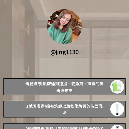
@jing1130
奇麗纖/幫肌膚達到拉提、去角質、排毒的神
奇綠布💚
1號潔膚霜/擁有洗卸以及軟化角質的洗面乳
💕
2號調膚液/調整肌膚的酸鹼值.比玻尿酸還保