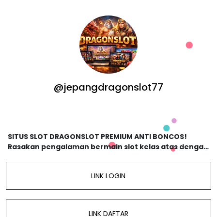
@jepangdragonslot77
SITUS SLOT DRAGONSLOT PREMIUM ANTI BONCOS!
Rasakan pengalaman bermain slot kelas atas dengan
sistem stabil, proses cepat, dan peluang menang
maksimal.
LINK LOGIN
LINK DAFTAR