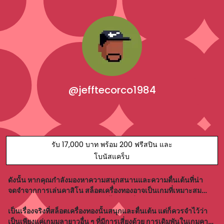
@jefftecorco1984
รับ 17,000 บาท พร้อม 200 ฟรีสปิน และ
โบนัสแคร็บ
ดังนั้น หากคุณกำลังมองหาความสนุกสนานและความตื่นเต้นที่น่า
จดจำจากการเล่นคาสิโน สล็อตเครื่องทองอาจเป็นเกมที่เหมาะสม
สำหรับคุณ อย่าเพลิดเพลินกับเกมนี้ได้เลยที่คาสิโนออนไลน์ไทย
เป็นเรื่องจริงที่สล็อตเครื่องทองนั้นสนุกและตื่นเต้น แต่ก็ควรจำไว้ว่า
เป็นเพียงแค่เกมมลายาวอื่น ๆ ที่มีการเสี่ยงด้วย การเดิมพันในเกมคาสิ