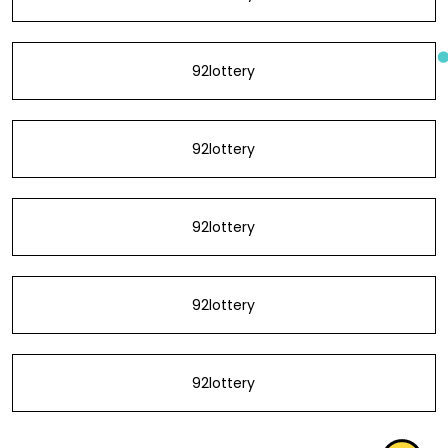
92lottery
92lottery
92lottery
92lottery
92lottery