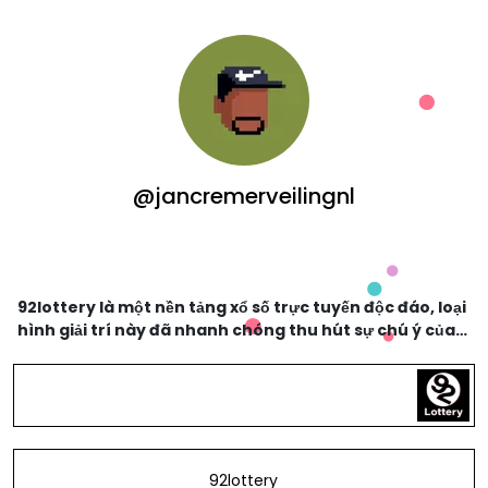
@jancremerveilingnl
92lottery là một nền tảng xổ số trực tuyến độc đáo, loại
hình giải trí này đã nhanh chóng thu hút sự chú ý của
hàng triệu người yêu thích sự may mắn. Với cam kết về
tính minh bạch, công bằng, những gi
92lottery