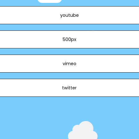
youtube
500px
vimeo
twitter