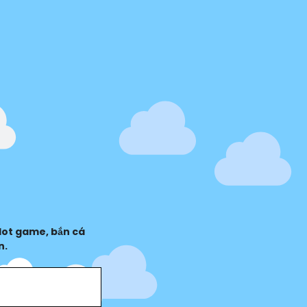
slot game, bắn cá
n.