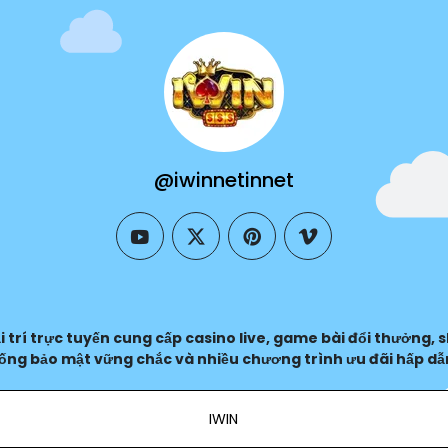
@iwinnetinnet
youtube
twitter
pinterest
vimeo
ải trí trực tuyến cung cấp casino live, game bài đổi thưởng, 
hống bảo mật vững chắc và nhiều chương trình ưu đãi hấp dẫ
IWIN