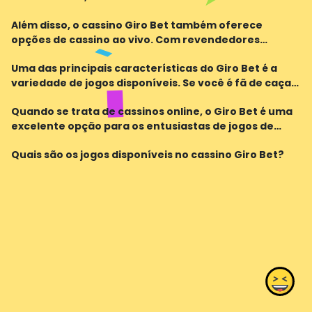
promoções regulares. Isso inclui bônus de boas-
Além disso, o cassino Giro Bet também oferece
vindas para novos jogadores, rodadas grátis em
opções de cassino ao vivo. Com revendedores
determinados j
profissionais transmitindo os jogos em tempo real,
Uma das principais características do Giro Bet é a
você pode experimentar a emoção de um cassino
variedade de jogos disponíveis. Se você é fã de caça-
físico sem sa
níqueis, ficará encantado com a extensa coleção de
Quando se trata de cassinos online, o Giro Bet é uma
jogos disponíveis. Desde os clássicos com trê
excelente opção para os entusiastas de jogos de
azar. Com uma ampla seleção de jogos
Quais são os jogos disponíveis no cassino Giro Bet?
emocionantes, proporciona uma experiência
divertida e envolven