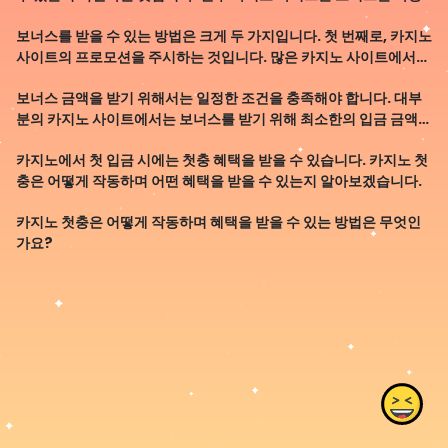
으로 지급하지 않을 수도 있으며, 이럴 경우 고객 지원팀과의 상담을
보너스를 받을 수 있는 방법은 크게 두 가지입니다. 첫 번째로, 카지노
통해 보너스를 받을 수 있는지 확인해야 합니다.
사이트의 프로모션을 주시하는 것입니다. 많은 카지노 사이트에서는
첫충 보너스를 포함하여 다양한 프로모션을 제공합니다. 이를 주시
보너스 금액을 받기 위해서는 일정한 조건을 충족해야 합니다. 대부
하고 프로모션 기간에 입금을 하면 보너스를 받을 수 있습니다.
분의 카지노 사이트에서는 보너스를 받기 위해 최소한의 입금 금액을
설정합니다. 또한, 보너스를 받은 후에는 보너스 금액을 일정 횟수만
카지노에서 첫 입금 시에는 첫충 혜택을 받을 수 있습니다. 카지노 첫
큼 베팅해야 한다는 조건도 있을 수 있습니다.
충은 어떻게 작동하며 어떤 혜택을 받을 수 있는지 알아보겠습니다.
카지노 첫충은 어떻게 작동하며 혜택을 받을 수 있는 방법은 무엇인
가요?