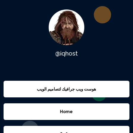
@iqhost
هوست ويب جرافيك لتصاميم الويب
Home