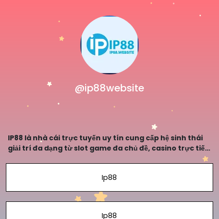
@ip88website
IP88 là nhà cái trực tuyến uy tín cung cấp hệ sinh thái
giải trí đa dạng từ slot game đa chủ đề, casino trực tiếp
chất lượng đến cá cược thể thao cập nhật kèo theo thời
gian thực; giao diện hiện đại,
Ip88
Ip88