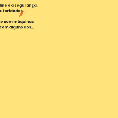
ine é a segurança.
 autoridades
ine com máquinas
 com alguns dos