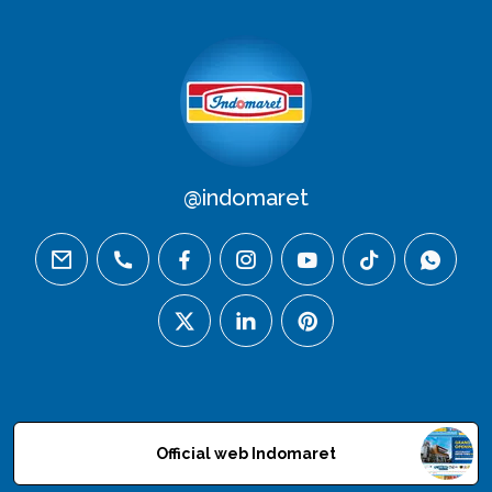
@indomaret
email
phone
facebook
instagram
youtube
tiktok
whatsa
twitter
linkedin
pinterest
Official web Indomaret