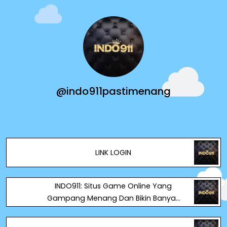
@indo911pastimenang
LINK LOGIN
INDO911: Situs Game Online Yang
Gampang Menang Dan Bikin Banyak
Uang