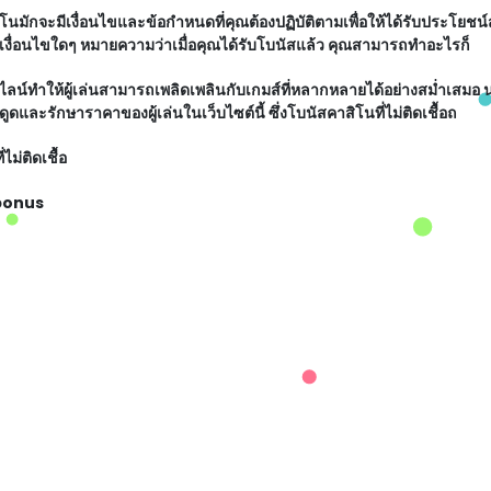
นมักจะมีเงื่อนไขและข้อกำหนดที่คุณต้องปฏิบัติตามเพื่อให้ได้รับประโยชน์ส
ม่มีเงื่อนไขใดๆ หมายความว่าเมื่อคุณได้รับโบนัสแล้ว คุณสามารถทำอะไรก็
น์ทำให้ผู้เล่นสามารถเพลิดเพลินกับเกมส์ที่หลากหลายได้อย่างสม่ำเสมอ น
ดและรักษาราคาของผู้เล่นในเว็บไซต์นี้ ซึ่งโบนัสคาสิโนที่ไม่ติดเชื้อถ
ม่ติดเชื้อ
bonus