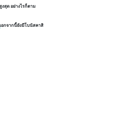
ูงสุด อย่างไรก็ตาม
อกจากนี้ยังมีโบนัสคาสิ