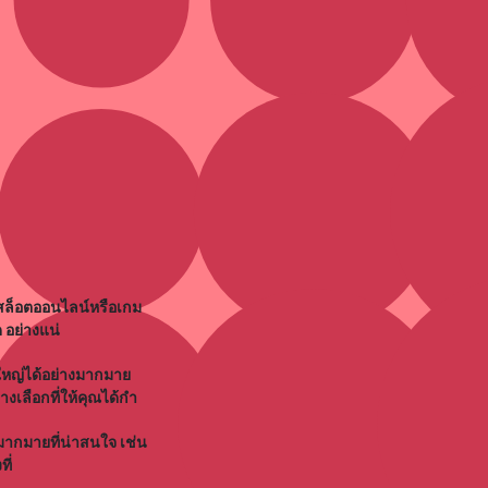
สล็อตออนไลน์หรือเกม
 อย่างแน่
หญ่ได้อย่างมากมาย
ลือกที่ให้คุณได้กำ
ากมายที่น่าสนใจ เช่น
ี่