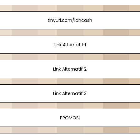
tinyurl.com/idncash
Link Alternatif 1
Link Alternatif 2
Link Alternatif 3
PROMOSI