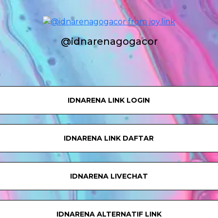
@idnarenagogacor
IDNARENA LINK LOGIN
IDNARENA LINK DAFTAR
IDNARENA LIVECHAT
IDNARENA ALTERNATIF LINK