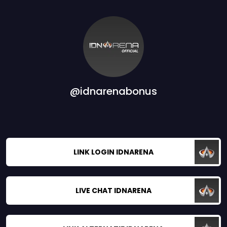
@idnarenabonus
LINK LOGIN IDNARENA
LIVE CHAT IDNARENA