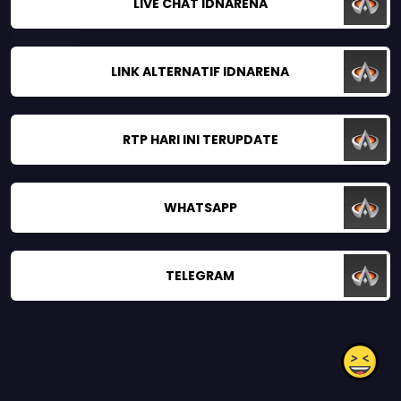
LIVE CHAT IDNARENA
LINK ALTERNATIF IDNARENA
RTP HARI INI TERUPDATE
WHATSAPP
TELEGRAM