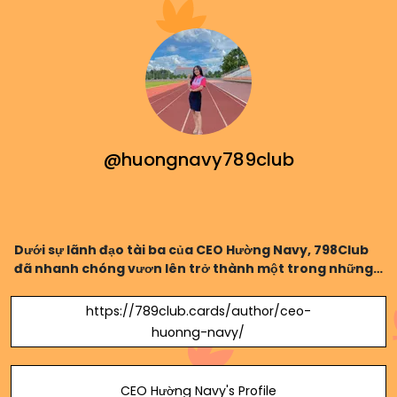
@huongnavy789club
Dưới sự lãnh đạo tài ba của CEO Hường Navy, 798Club
đã nhanh chóng vươn lên trở thành một trong những
cổng game uy tín và được yêu thích nhất hiện nay.
https://789club.cards/author/ceo-huonng-navy
https://789club.cards/author/ceo-
huonng-navy/
CEO Hường Navy's Profile