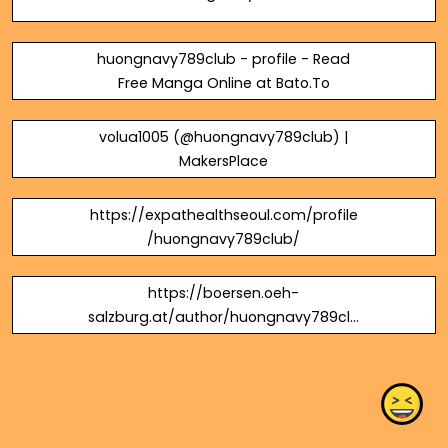
huongnavy789club - profile - Read
Free Manga Online at Bato.To
volua1005 (@huongnavy789club) |
MakersPlace
https://expathealthseoul.com/profile
/huongnavy789club/
https://boersen.oeh-
salzburg.at/author/huongnavy789clu
b/