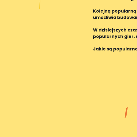
gdzie możemy wciel
Kolejną popularną 
umożliwia budowani
w tym na kompute
W dzisiejszych cza
popularnych gier, w
Jakie są popularne