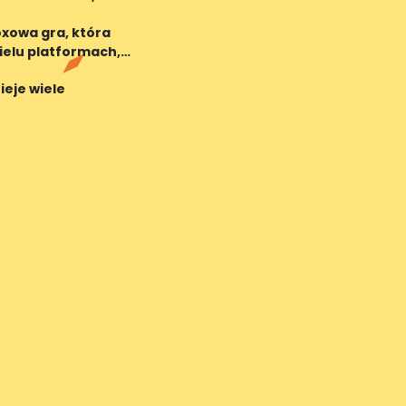
oxowa gra, która
ielu platformach,
ieje wiele