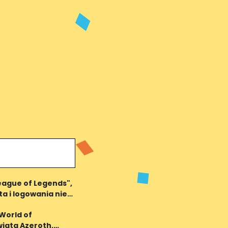
League of Legends",
ta i logowania nie
"World of
iata Azeroth,