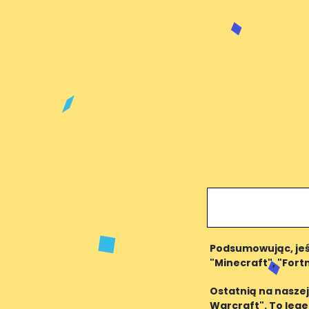
Podsumowując, jeśl
"Minecraft", "Fort
będziemy m
Ostatnią na naszej
Warcraft". To leg