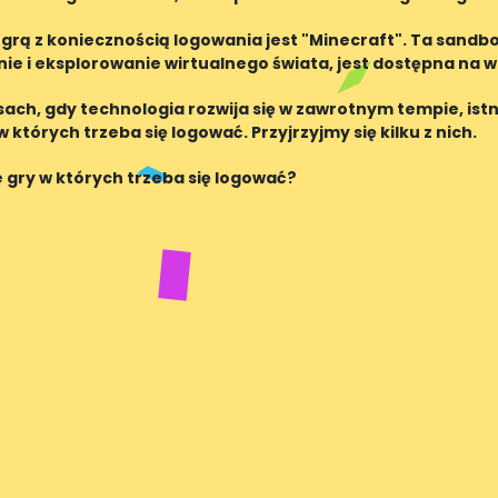
ić się w
grą z koniecznością logowania jest "Minecraft". Ta sandb
e i eksplorowanie wirtualnego świata, jest dostępna na w
r
sach, gdy technologia rozwija się w zawrotnym tempie, istn
 których trzeba się logować. Przyjrzyjmy się kilku z nich.
 gry w których trzeba się logować?