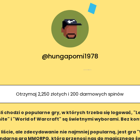
@hungapomi1978
Otrzymaj 2,250 złotych i 200 darmowych spinów
i chodzi o popularne gry, w których trzeba się logować, "
nite" i "World of Warcraft" są świetnymi wyborami. Bez kon
 liście, ale zdecydowanie nie najmniej popularną, jest gra 
endarna gra MMORPG, która przenosi nas do magicznego św