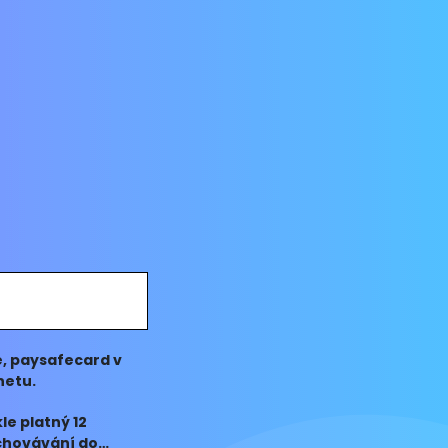
e, paysafecard v
netu.
le platný 12
echovávání do