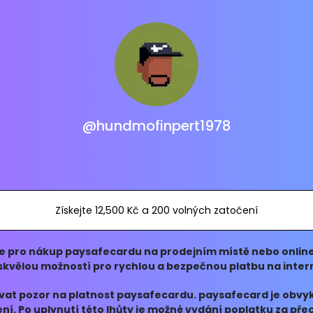
@hundmofinpert1978
Získejte 12,500 Kč a 200 volných zatočení
te pro nákup paysafecardu na prodejním místě nebo onlin
skvělou možností pro rychlou a bezpečnou platbu na inter
ávat pozor na platnost paysafecardu. paysafecard je obvyk
í. Po uplynutí této lhůty je možné vydání poplatku za př