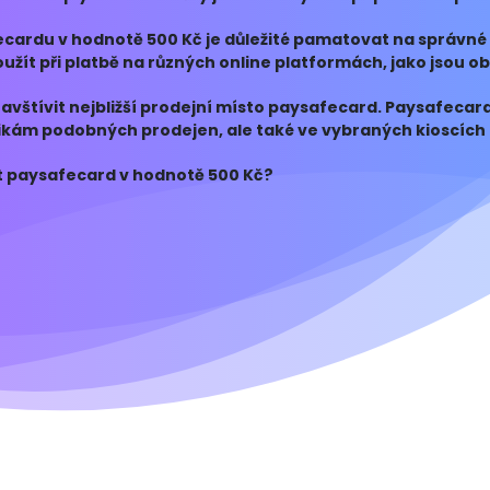
 prostř
cardu v hodnotě 500 Kč je důležité pamatovat na správné 
užít při platbě na různých online platformách, jako jsou o
navštívit nejbližší prodejní místo paysafecard. Paysafecar
afikám podobných prodejen, ale také ve vybraných kioscích
ři nákupu pa
 paysafecard v hodnotě 500 Kč?