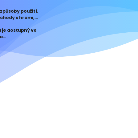
způsoby použití.
bchody s hrami,
d je dostupný ve
 a