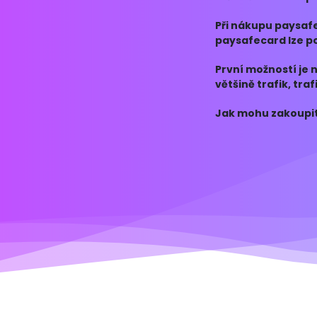
zbytku dostupných
Při nákupu paysafe
paysafecard lze po
sociální sítě, on
První možností je 
většině trafik, tr
supermarketech. P
Jak mohu zakoupit