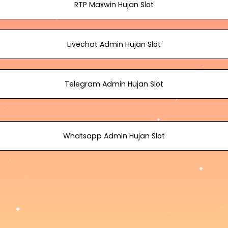
RTP Maxwin Hujan Slot
Livechat Admin Hujan Slot
Telegram Admin Hujan Slot
Whatsapp Admin Hujan Slot