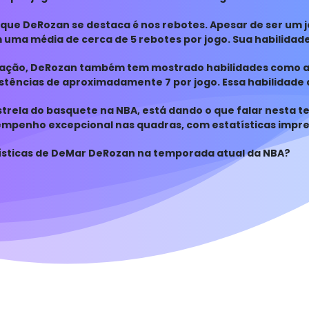
que DeRozan se destaca é nos rebotes. Apesar de ser um 
 uma média de cerca de 5 rebotes por jogo. Sua habilidade 
 conqu
uação, DeRozan também tem mostrado habilidades como a
stências de aproximadamente 7 por jogo. Essa habilidade 
equipe e
trela do basquete na NBA, está dando o que falar nesta t
penho excepcional nas quadras, com estatísticas impre
 melho
tísticas de DeMar DeRozan na temporada atual da NBA?