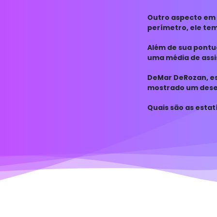
difícil de ser dribl
Outro aspecto em 
perímetro, ele tem
determinação em
Além de sua pont
uma média de assi
companheiros de 
DeMar DeRozan, es
mostrado um desem
colocam entre os
Quais são as esta