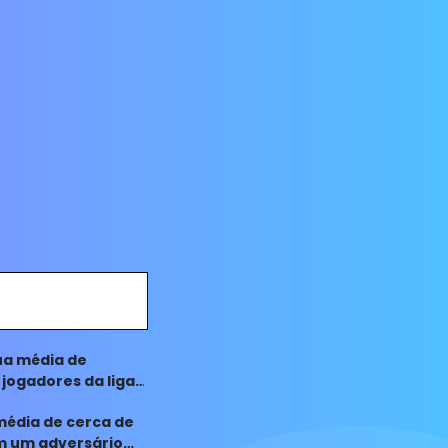
ua média de
jogadores da liga.
média de cerca de
am um adversário