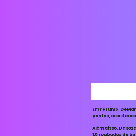
Em resumo, DeMar 
pontos, assistênci
Sua habilidade em
Além disso, DeRoz
1.5 roubadas de bo