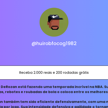
@huirobfocog1982
Receba 2.000 reais e 200 rodadas grátis
DeRozan está fazendo uma temporada incrível na NBA. S
as, rebotes e roubadas de bola o coloca entre os melhores 
 todas
an também tem sido eficiente defensivamente, com uma 
la por jogo. Sua intensidade defensiva e agilidade o torn