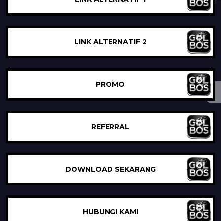
LINK ALTERNATIF 2
PROMO
REFERRAL
DOWNLOAD SEKARANG
HUBUNGI KAMI