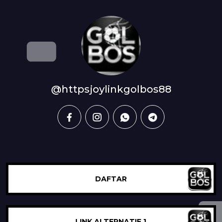
@httpsjoylinkgolbos88
facebook
instagram
whatsapp
telegram
DAFTAR
LINK ALTERNATIF 1