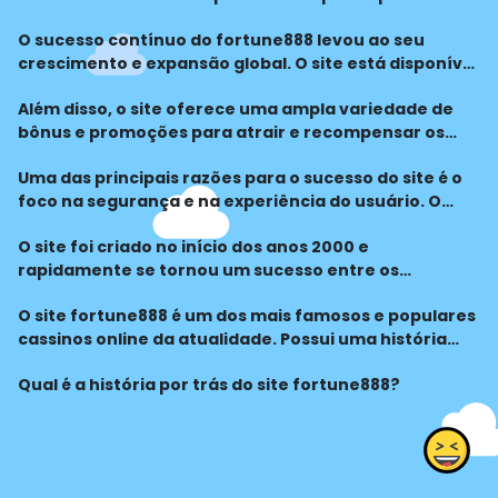
maiores de idade. O fortune888 promove o jogo
O sucesso contínuo do fortune888 levou ao seu
responsável e oferece ferramentas para os
crescimento e expansão global. O site está disponível
jogadores contr
em vários idiomas, incluindo o português, o que
Além disso, o site oferece uma ampla variedade de
permite que jogadores de todo o mundo desfrutem
bônus e promoções para atrair e recompensar os
da e
jogadores. Isso inclui bônus de boas-vindas
Uma das principais razões para o sucesso do site é o
generosos, programas de fidelidade e eventos
foco na segurança e na experiência do usuário. O
especiais, ond
fortune888 investiu recursos significativos na
O site foi criado no início dos anos 2000 e
proteção dos dados pessoais dos jogadores, garantin
rapidamente se tornou um sucesso entre os
entusiastas de jogos de azar. Sua popularidade se
O site fortune888 é um dos mais famosos e populares
deve, em parte, à ampla seleção de jogos de cassino
cassinos online da atualidade. Possui uma história
disponíveis
interessante que remonta aos primeiros dias dos
Qual é a história por trás do site fortune888?
jogos de azar na internet.