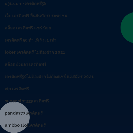
u31.com+เครดิตฟรี58
เว็บ เครดิตฟรี ยืนยันบัตรประชาชน
สล็อต เครดิตฟรี แชร์ น้อย
เครดิตฟรี 50 ทำ เทิ ร์ น 1 เท่า
joker เครดิตฟรี ไม่ต้องฝาก 2021
สล็อต ยิงปลา เครดิตฟรี
เครดิตฟรี50ไม่ต้องฝากไม่ต้องแชร์ แค่สมัคร 2021
vip เครดิตฟรี
super slot333เครดิตฟรี
panda777เครดิตฟรี
ambbo slotเครดิตฟรี