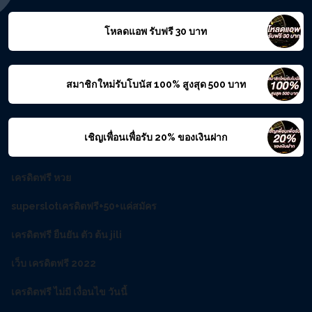
โหลดแอพ รับฟรี 30 บาท
สมาชิกใหม่รับโบนัส​ 100% สูงสุด​ 500​ บาท
เชิญเพื่อนเพื่อรับ 20% ของเงินฝาก
เครดิตฟรี หวย
superslotเครดิตฟรี+50+แค่สมัคร
เครดิตฟรี ยืนยัน ตัว ต้น jili
เว็บ เครดิตฟรี 2022
เครดิตฟรี ไม่มี เงื่อนไข วันนี้