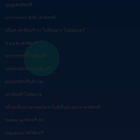
g2gเครดิตฟรี
lockdown 888 เครดิตฟรี
สล็อต เครดิตฟรี 20 ไม่ต้องฝาก ไม่ต้องแชร์
ส ล อ ต เครดิตฟรี
onslot678 เครดิตฟรี
superslotxd เครดิตฟรี
pxjเครดิตฟรี58บาท
เครดิตฟรี ไม่ต้องรอ
สล็อตเติมtrue+wallet+ไม่มีขั้นต่ํา2021เครดิตฟรี
super เครดิตฟรี 20
lagalaxy เครดิตฟรี