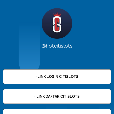
@hotcitislots
• LINK LOGIN CITISLOTS
• LINK DAFTAR CITISLOTS