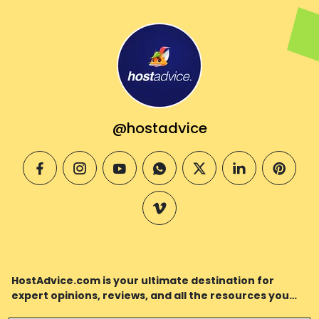
@hostadvice
facebook
instagram
youtube
whatsapp
twitter
linkedin
pintere
vimeo
HostAdvice.com is your ultimate destination for
expert opinions, reviews, and all the resources you
need to fuel the growth of your online presence.