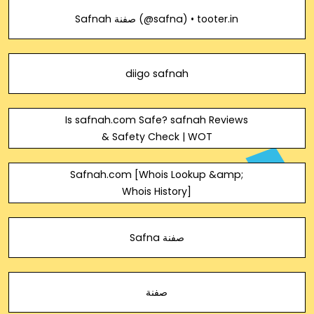
Whether you're looking for web hosting, website
Safnah صفنة (@safna) • tooter.in
diigo safnah
Is safnah.com Safe? safnah Reviews
& Safety Check | WOT
Safnah.com [Whois Lookup &amp;
Whois History]
Safna صفنة
صفنة