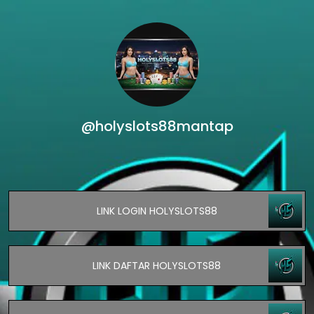
@holyslots88mantap
LINK LOGIN HOLYSLOTS88
LINK DAFTAR HOLYSLOTS88