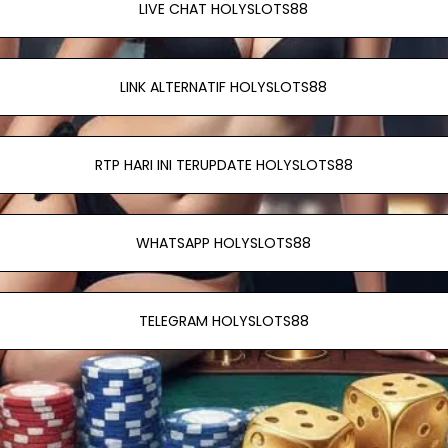
LIVE CHAT HOLYSLOTS88
LINK ALTERNATIF HOLYSLOTS88
RTP HARI INI TERUPDATE HOLYSLOTS88
WHATSAPP HOLYSLOTS88
TELEGRAM HOLYSLOTS88