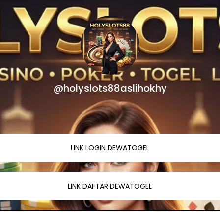
@holyslots88aslihokhy
LINK LOGIN DEWATOGEL
LINK DAFTAR DEWATOGEL