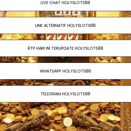
LIVE CHAT HOLYSLOTS88
LINK ALTERNATIF HOLYSLOTS88
RTP HARI INI TERUPDATE HOLYSLOTS88
WHATSAPP HOLYSLOTS88
TELEGRAM HOLYSLOTS88