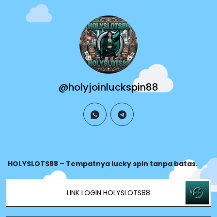
@holyjoinluckspin88
whatsapp
telegram
HOLYSLOTS88 – Tempatnya lucky spin tanpa batas.
LINK LOGIN HOLYSLOTS88