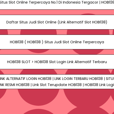
Situs Slot Online Terpercaya No.1 Di Indonesia Tergacor | HOBI13
Daftar Situs Judi Slot Online (Link Alternatif Slot HOBI138)
HOBI138 ( HOBI138 ) Situs Judi Slot Online Terpercaya
HOBI138 SLOT > HOBI138 Slot Login Link Alternatif Terbaru
LINK ALTERNATIF LOGIN HOBI138 | LINK LOGIN TERBARU HOBI138 | SITU
INK RESMI HOBI138 | Link Slot Terupdate HOBI138 | HOBI138 Link Log
lternatif Terbaru Bandar Taruhan Judi Slot Casino dan Bola Pia
Dunia 2022 Terjackpot Utama