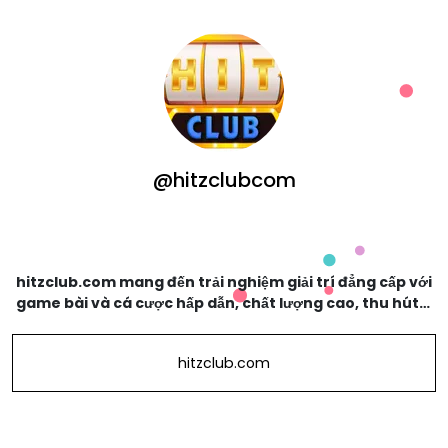
@hitzclubcom
hitzclub.com mang đến trải nghiệm giải trí đẳng cấp với
game bài và cá cược hấp dẫn, chất lượng cao, thu hút
người chơi từ khắp mọi nơi.
hitzclub.com