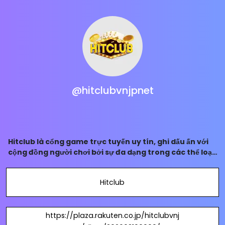
@hitclubvnjpnet
Hitclub là cổng game trực tuyến uy tín, ghi dấu ấn với
cộng đồng người chơi bởi sự đa dạng trong các thể loại
game và tốc độ xử lý nhanh chóng.
Hitclub
https://plaza.rakuten.co.jp/hitclubvnj