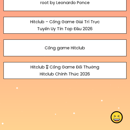
root by Leonardo Ponce
Hitclub – Cổng Game Giải Trí Trực
Tuyến Uy Tín Top Đầu 2026
Cổng game Hitclub
Hitclub 🎖️ Cổng Game Đổi Thưởng
Hitclub Chính Thức 2026