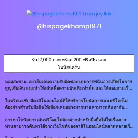
@hispagekhamp1971
รับ 17,000 บาท พร้อม 200 ฟรีสปิน และ
โบนัสแคร็บ
หอมสะพาน: อย่าลืมเล่นความรับผิดชอบ เกมการพนันอาจเสี่ยงในการ
สูญเสียเงิน แนะนำให้เล่นเพื่อความบันเทิงเท่านั้น และให้สอบถามเรื่อง
ความปลอดภัยและการเงินก่อนเข้าร่วมการเดิมพัน
ในทวีปเอเชีย มีคาสิโนออนไลน์ที่ให้บริการโบนัสการเล่นฟรีโดยไม่
ต้องฝากสำหรับมือถือให้เลือกเล่นอย่างมากมาย สามารถค้นหากับ
เครื่องมือค้นหาของคาสิโนให้เหมาะกับรูปแบบของคุณ ช่วยเสริมสร้าง
การหาโบนัสการเล่นฟรีโดยไม่ต้องฝากสำหรับมือถือไม่ใช่เรื่องยาก
ประสบการณ์เล่นเกมที่
ท่านสามารถค้นหาได้จากเว็บไซต์ของคาสิโนออนไลน์หลากหลายเว็บ
ได้เลือกสรรตามความต้องการ อย่างไรก็ตาม จงระมัดระวังจาก