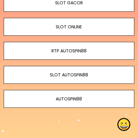
SLOT GACOR
SLOT ONLINE
RTP AUTOSPIN88
SLOT AUTOSPIN88
AUTOSPIN88