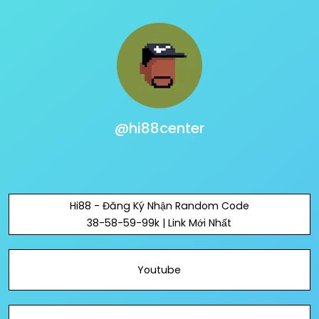
@hi88center
Hi88 - Đăng Ký Nhận Random Code
38-58-59-99k | Link Mới Nhất
Youtube