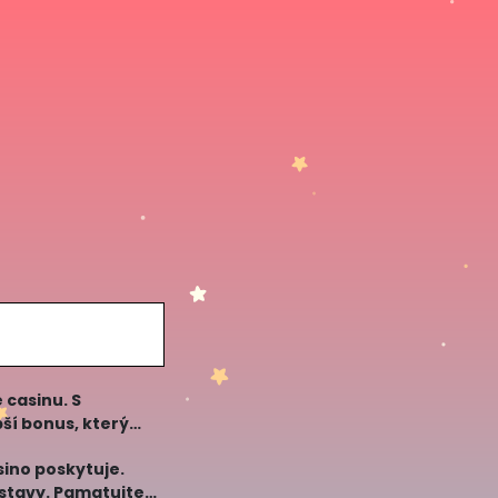
 casinu. S
ší bonus, který
sino poskytuje.
edstavy. Pamatujte