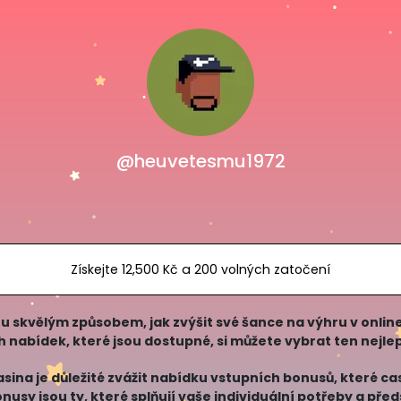
@heuvetesmu1972
Získejte 12,500 Kč a 200 volných zatočení
u skvělým způsobem, jak zvýšit své šance na výhru v online
nabídek, které jsou dostupné, si můžete vybrat ten nejlep
e zá
asina je důležité zvážit nabídku vstupních bonusů, které ca
onusy jsou ty, které splňují vaše individuální potřeby a př