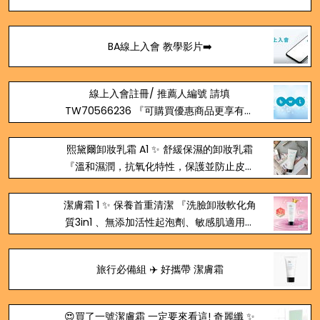
BA線上入會 教學影片➡️
線上入會註冊/ 推薦人編號 請填
TW70566236 『可購買優惠商品更享有代
言獎金、會員保障』
熙黛爾卸妝乳霜 A1 ✨ 舒緩保濕的卸妝乳霜
『溫和濕潤，抗氧化特性，保護並防止皮膚
水份流失，加強皮膚自然代謝功能，良好的
防護力及保濕功能』
潔膚霜 1 ✨ 保養首重清潔 『洗臉卸妝軟化角
質3in1 、無添加活性起泡劑、敏感肌適用，
柔和安撫的潔膚配方，透徹潔淨，舒緩肌
膚，滋潤清新』
旅行必備組 ✈️ 好攜帶 潔膚霜
😍買了一號潔膚霜 一定要來看這! 奇麗纖 ✨