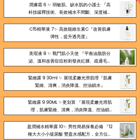
潤膚霜 6 ✨ 弱敏肌、缺水肌的小護士 『高
科技緩釋技術、長效補水不間斷、深度補水
儲水、嬰兒也可使用』
C15精華液 7✨ 高效能維生素C『改善肌膚
彈性，提升透亮度』
美瑕液 8 ✨ 戰鬥肌小天使 『平衡油脂肪分
泌、溫和改善痘痘粉刺發炎紅腫、疏通毛孔
阻塞問題』
緊緻露 9 30ml ✨ 展現柔嫩光滑肌理『肌膚
緊緻、清爽，消炎降溫、控油鎖水』
緊緻露 9 90ML ✨更划算 『展現柔嫩光滑肌
理，肌膚緊緻、清爽，消炎降溫、控油鎖
水』
盈潤補水精華露 10✨ 男性簡易保養必備 『12
種大大小小玻尿酸 豐盈水感配方，全方位注