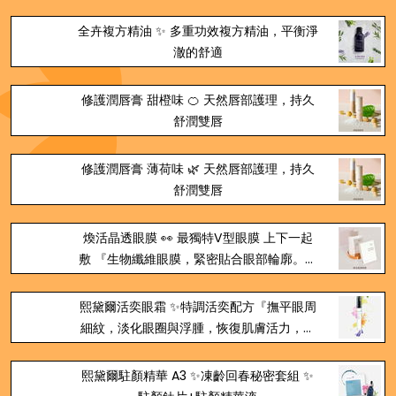
入水潤，強韌肌膚屏障』
全卉複方精油 ✨ 多重功效複方精油，平衡淨
澈的舒適
修護潤唇膏 甜橙味 🍊 天然唇部護理，持久
舒潤雙唇
修護潤唇膏 薄荷味 🌿 天然唇部護理，持久
舒潤雙唇
煥活晶透眼膜 👀 最獨特V型眼膜 上下一起
敷 『生物纖維眼膜，緊密貼合眼部輪廓。掃
除疲憊，揮別黯沉，眼周飽滿彈滑』
熙黛爾活奕眼霜 ✨特調活奕配方『撫平眼周
細紋，淡化眼圈與浮腫，恢復肌膚活力，讓
眼睛會說話』
熙黛爾駐顏精華 A3 ✨凍齡回春秘密套組 ✨