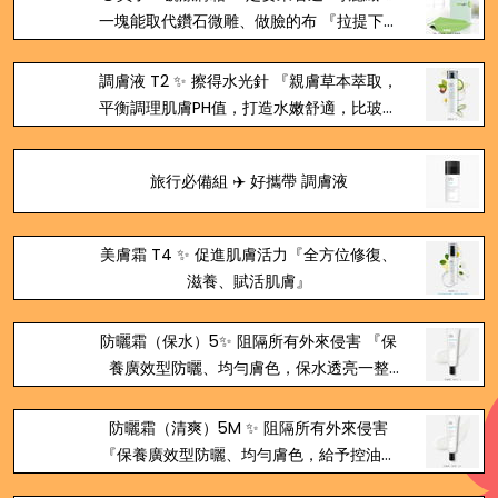
一塊能取代鑽石微雕、做臉的布 『拉提下垂
老化部位、全臉緊緻呈現V臉第一步、比髮
絲細200倍、溫和代謝老廢角質粉刺』
調膚液 T2 ✨ 擦得水光針 『親膚草本萃取，
平衡調理肌膚PH值，打造水嫩舒適，比玻尿
酸更有保濕效果』
旅行必備組 ✈️ 好攜帶 調膚液
美膚霜 T4 ✨ 促進肌膚活力『全方位修復、
滋養、賦活肌膚』
防曬霜（保水）5✨ 阻隔所有外來侵害 『保
養廣效型防曬、均勻膚色，保水透亮一整
天、取代粉妝還肌膚健康』
防曬霜（清爽）5M ✨ 阻隔所有外來侵害
『保養廣效型防曬、均勻膚色，給予控油清
爽效果、取代粉妝還肌膚健康』