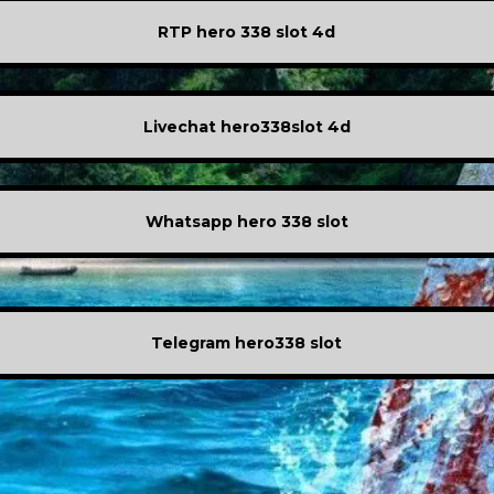
RTP hero 338 slot 4d
Livechat hero338slot 4d
Whatsapp hero 338 slot
Telegram hero338 slot