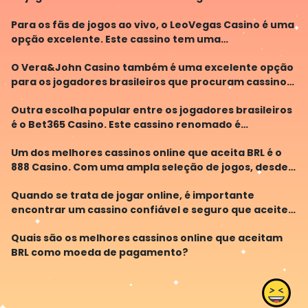
de jogos e uma interface amigável, este cassino
Para os fãs de jogos ao vivo, o LeoVegas Casino é uma
oferece uma experiência emocionante e justa. Al
opção excelente. Este cassino tem uma
impressionante seleção de jogos ao vivo, onde os
O Vera&John Casino também é uma excelente opção
jogadores podem interagir com dealers reais em
para os jogadores brasileiros que procuram cassinos
tempo real.
online que aceitam BRL. Este cassino tem uma
Outra escolha popular entre os jogadores brasileiros
interface amigável e uma grande variedade de jogos,
é o Bet365 Casino. Este cassino renomado é
inc
conhecido por sua vasta coleção de jogos e por
Um dos melhores cassinos online que aceita BRL é o
oferecer uma experiência segura e justa. Aceitando
888 Casino. Com uma ampla seleção de jogos, desde
BRL co
caça-níqueis até jogos de mesa, este cassino oferece
Quando se trata de jogar online, é importante
uma experiência completa para os jogadores. Al
encontrar um cassino confiável e seguro que aceite
BRL como moeda de pagamento. Felizmente, há
Quais são os melhores cassinos online que aceitam
várias opções disponíveis para os jogadores
BRL como moeda de pagamento?
brasileiros que