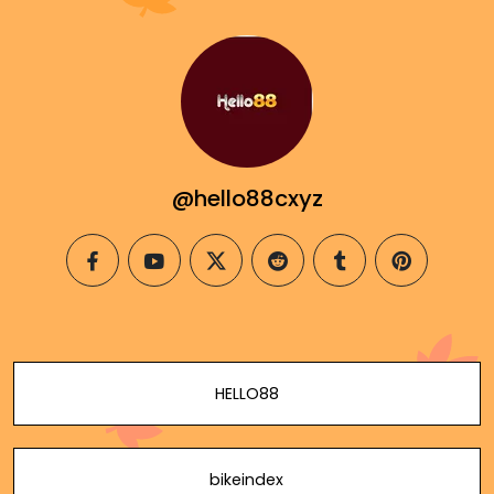
@hello88cxyz
facebook
youtube
twitter
reddit
tumblr
pinterest
HELLO88
bikeindex