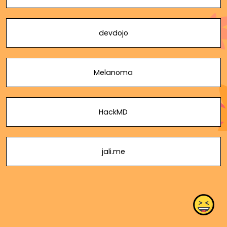
devdojo
Melanoma
HackMD
jali.me