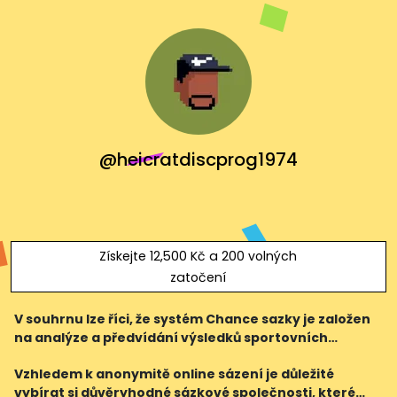
@heicratdiscprog1974
Získejte 12,500 Kč a 200 volných
zatočení
V souhrnu lze říci, že systém Chance sazky je založen
na analýze a předvídání výsledků sportovních
událostí. Pro úspěšné sázení je důležité správné
Vzhledem k anonymitě online sázení je důležité
studium sportovních událostí, sledování kurzů, efekt
vybírat si důvěryhodné sázkové společnosti, které