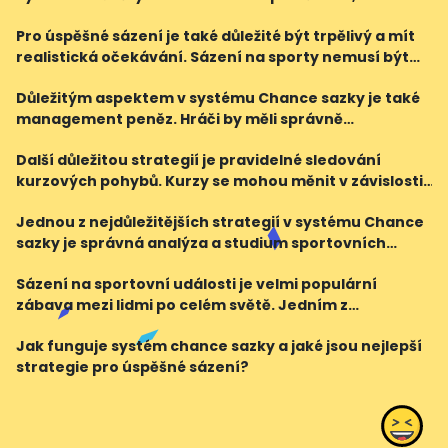
jsou licencované a regulované. Důvěryhodné
Pro úspěšné sázení je také důležité být trpělivý a mít
společnosti mají často lepší nabídky kurzů a poskytují
realistická očekávání. Sázení na sporty nemusí být
sprav
vždy ziskové a může dojít i k neúspěšným sázkám. Je
Důležitým aspektem v systému Chance sazky je také
důležité mít disciplínu a nevydávat se za
management peněz. Hráči by měli správně
rozvrhnout své sázky a nevsázet všechny své peníze
Další důležitou strategií je pravidelné sledování
na jediný zápas. Důraz by měl být kladen na
kurzových pohybů. Kurzy se mohou měnit v závislosti
dlouhodobé sázk
na aktuální situaci týmu, zranění klíčových hráčů
Jednou z nejdůležitějších strategií v systému Chance
nebo negativních zpráv z medií. Hráči, kteří jso
sazky je správná analýza a studium sportovních
událostí. Je důležité sledovat výkon a formu
Sázení na sportovní události je velmi populární
jednotlivých týmů nebo sportovců, stejně jako historii
zábava mezi lidmi po celém světě. Jedním z
nejznámějších sázkových systémů je systém Chance
Jak funguje systém chance sazky a jaké jsou nejlepší
sazky. Tento systém funguje na principu předvídání
strategie pro úspěšné sázení?
výsledků