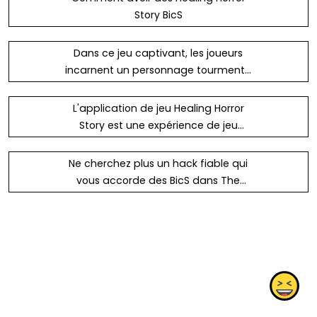
Story BicS
Dans ce jeu captivant, les joueurs
incarnent un personnage tourmenté
qui doit naviguer à travers une série
d'environnements obsédants tout en
L'application de jeu Healing Horror
démêlant ses propres démons
Story est une expérience de jeu
intérieurs. Au fur et à mesure de leur
immersive et effrayante qui emmène
progression, ils rencontreront des
les joueurs dans un sombre voyage
Ne cherchez plus un hack fiable qui
créatures t
de guérison et de découverte de soi.
vous accorde des BicS dans The
Avec son mélange unique d'éléments
Healing Horror Story ! Nos codes de
d'horreur et de narration
triche ont été testés et prouvés
thérapeutique, ce je
efficaces en 2023 !