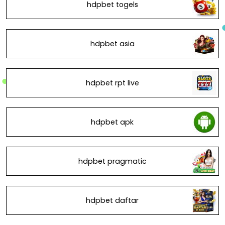
hdpbet togels
hdpbet asia
hdpbet rpt live
hdpbet apk
hdpbet pragmatic
hdpbet daftar