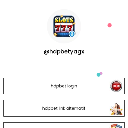
@hdpbetyagx
hdpbet login
hdpbet link alternatif