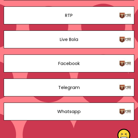
RTP
Live Bola
Facebook
Telegram
Whatsapp